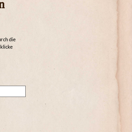
n
urch die
klicke