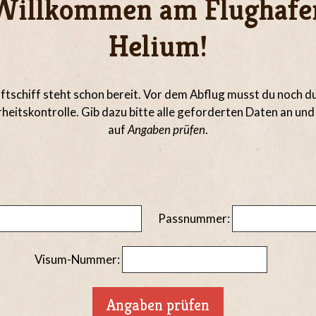
Willkommen am Flughafe
Helium!
ftschiff steht schon bereit. Vor dem Abflug musst du noch d
rheitskontrolle. Gib dazu bitte alle geforderten Daten an und 
auf
Angaben prüfen
.
Passnummer:
Visum-Nummer: