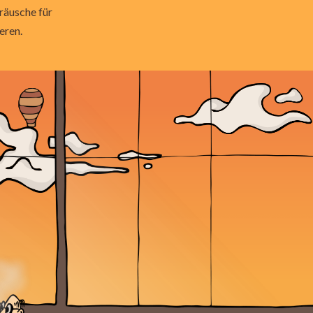
eräusche
für
eren.